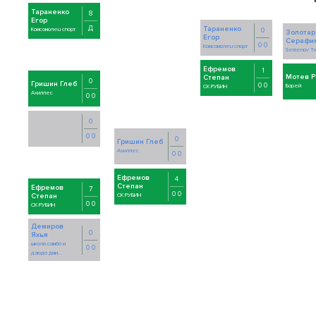
Тараненко
8
Егор
Д
Тараненко
Комсомолец спорт
0
Золотар
Егор
Серафи
0 0
Комсомолец спорт
Semenov T
Ефремов
1
Мотев Р
Степан
0
Гришин Глеб
0 0
Борей
СК РУБИН
Ахиллес
0 0
0
0 0
0
Гришин Глеб
Ахиллес
0 0
Ефремов
4
Степан
Ефремов
7
0 0
Степан
СК РУБИН
0 0
СК РУБИН
Демиров
0
Яхья
школа самбо и
0 0
дзюдо дми...