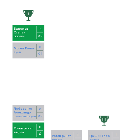
Ефремов
5
Степан
0 0
СК РУБИН
0
Мотев Роман
Борей
0 1
Лебеденко
0
Александр
0 0
Школа Самбо Борец
8
Ротов ринат
rising star
Д
1
1
Ротов ринат
Гришин Глеб
rising star
Ахиллес