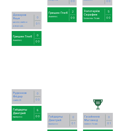
0 0
0 0
Золотарёв
2
5
Гришин Глеб
Серафим
Демиров
Ахиллес
0
0 0
0 0
Яхья
Semenov Team
школа самбо и
0 1
дзюдо дм...
0
Гришин Глеб
Ахиллес
0 0
Руденков
0
Фёдор
0 0
самбо 81
Гайдарлы
6
Дмитрий
0 0
Гайдарлы
Гасайниев
прогресс
0
0
Дмитрий
Магомед
0 1
0 1
прогресс
Golden Team