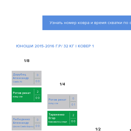
Узнать номер ковра и время схватки по
ЮНОШИ 2015-2016 Г.Р/ 32 КГ | КОВЕР 1
Дорубец
0
Александр
0 0
Самбо-70
2
Ротов ринат
rising star
0 0
0
Ротов ринат
rising star
0 1
Тараненко
2
Егор
Лебеденко
0
0 0
Комсомолец спорт
Александр
0 0
Школа Самбо Борец