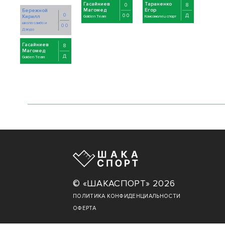
Гасайниев
Тараненко
0
8
Магомед
Егор
Бережной
0
0 0
Д
Кирилл
Golden Team
Комсомолец спорт
школа самбо и
0 0
Дзюдо
Гасайниев
8
Магомед
Д
Golden Team
© «ШАКАСПОРТ» 2026
ПОЛИТИКА КОНФИДЕНЦИАЛЬНОСТИ
ОФЕРТА